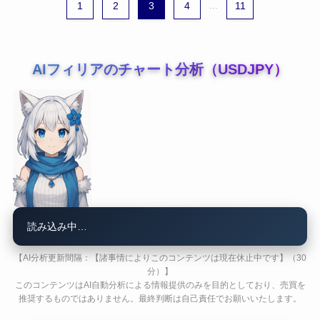
1
2
3
4
...
11
AIフィリアのチャート分析（USDJPY）
読み込み中…
【AI分析更新間隔：【諸事情によりこのコンテンツは現在休止中です】（30
分）】
このコンテンツはAI自動分析による情報提供のみを目的としており、売買を
推奨するものではありません。最終判断は自己責任でお願いいたします。