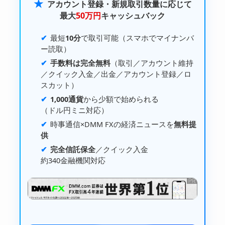
★
アカウント登録・新規取引数量に応じて
最大
50万円
キャッシュバック
最短
10分
で取引可能（スマホでマイナンバ
ー読取）
手数料は完全無料
（取引／アカウント維持
／
クイック入金
／出金／アカウント登録／ロ
スカット）
1,000通貨
から少額で始められる
（
ドル円ミニ
対応）
時事通信×
DMM FX
の経済ニュースを
無料提
供
完全信託保全
／
クイック入金
約340金融機関
対応