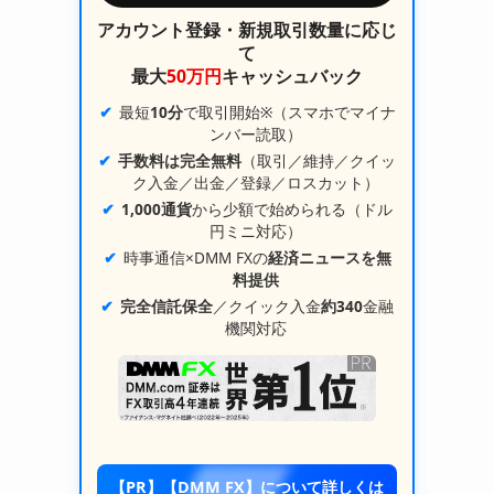
アカウント登録・新規取引数量に応じ
て
最大
50万円
キャッシュバック
最短
10分
で取引開始※（スマホでマイナ
ンバー読取）
手数料は完全無料
（取引／維持／クイッ
ク入金／出金／登録／ロスカット）
1,000通貨
から少額で始められる（ドル
円ミニ対応）
時事通信×DMM FXの
経済ニュースを無
料提供
完全信託保全
／クイック入金
約340
金融
機関対応
【PR】【DMM FX】について詳しくは