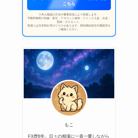
こちら
※本人確認の方法や審査状況により前後します。
手数料無料の対象：取引・アカウント維持・クイック入金・出金・
登録・ロスカット。
投資には元本割れ等のリスクがあります。契約締結前交付書面等を
ご確認ください。
もこ
FX歴8年。日々の相場に一喜一憂しながら