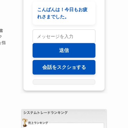
書
ク
を指