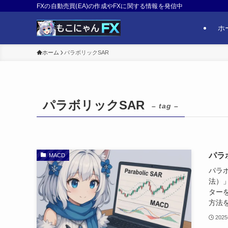
FXの自動売買(EA)の作成やFXに関する情報を発信中
ホ
ホーム
パラボリックSAR
パラボリックSAR
– tag –
パラ
MACD
パラボ
法）
ター
方法を
202