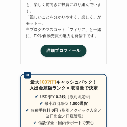
も、楽しく前向きに投資に取り組んでいま
す。
「難しいことを分かりやすく、楽しく」が
モットー。
当ブログのマスコット「フィリア」と一緒
に、FXや自動売買の魅力を発信中です。
詳細プロフィール
PR
最大
100万円
キャッシュバック！
入出金差額ランク × 取引量で決定
USD/JPY
0.2銭
（原則固定※）
最小取引単位
1,000通貨
各種手数料
0円
（取引／クイック入金／
当日出金／口座管理）
信託保全・国内サポートで安心