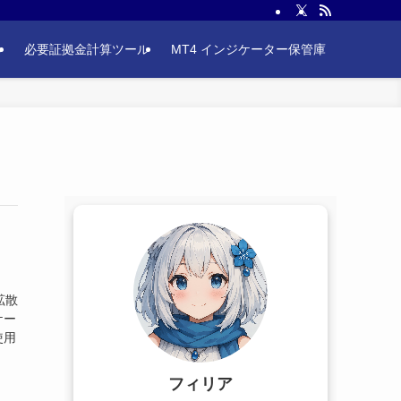
ル
必要証拠金計算ツール
MT4 インジケーター保管庫
拡散
ケー
使用