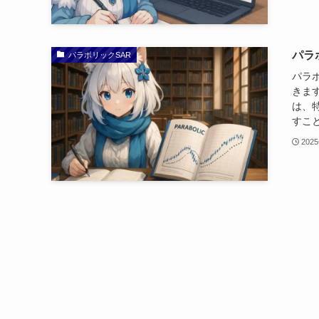
パラ
パラボリックSAR
パラボ
きま
は、特
すこと
202