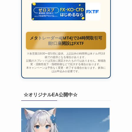
メタトレーダー4[MT4]で24時間取引可
能!口座開設はFXTF
※各営業日8:00〜翌5:00に提供。上記以外の時間帯は米ドル/円3.8
銭での提供となる場合があります。
記載のスプレッドは完全に固定されたものではありません。相場急
変・流動性低下・指標前後などで拡大する場合があります。
本キャンペーンは予告なく変更・終了する場合があります。参加に
はお申込みが必要です。
☆オリジナルEA公開中☆