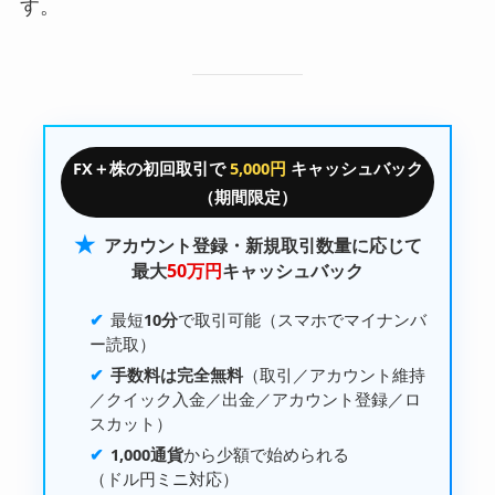
す。
FX＋株の初回取引で
5,000円
キャッシュバック
（期間限定）
★
アカウント登録・新規取引数量に応じて
最大
50万円
キャッシュバック
最短
10分
で取引可能（スマホでマイナンバ
ー読取）
手数料は完全無料
（取引／アカウント維持
／
クイック入金
／出金／アカウント登録／ロ
スカット）
1,000通貨
から少額で始められる
（
ドル円ミニ
対応）