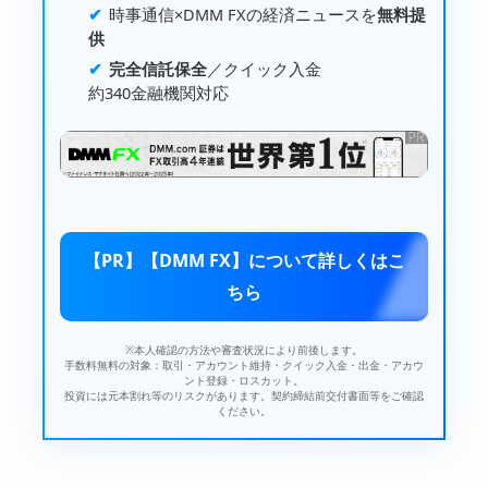
時事通信×
DMM FX
の経済ニュースを
無料提
供
完全信託保全
／
クイック入金
約340金融機関
対応
【PR】【DMM FX】について詳しくはこ
ちら
※本人確認の方法や審査状況により前後します。
手数料無料の対象：取引・アカウント維持・クイック入金・出金・アカウ
ント登録・ロスカット。
投資には元本割れ等のリスクがあります。契約締結前交付書面等をご確認
ください。