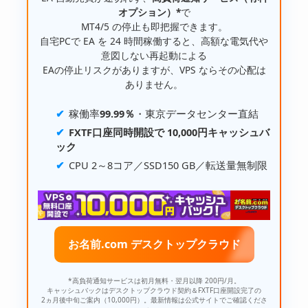
オプション）*
で
MT4/5 の停止も即把握できます。
自宅PCで EA を 24 時間稼働すると、高額な電気代や
意図しない再起動による
EAの停止リスクがありますが、VPS ならその心配は
ありません。
稼働率
99.99％
・東京データセンター直結
FXTF口座同時開設で 10,000円キャッシュバ
ック
CPU 2～8コア／SSD150 GB／転送量無制限
お名前.com デスクトップクラウド
*高負荷通知サービスは初月無料・翌月以降 200円/月。
キャッシュバックはデスクトップクラウド契約＆FXTF口座開設完了の
2ヵ月後中旬ご案内（10,000円）。最新情報は公式サイトでご確認くださ