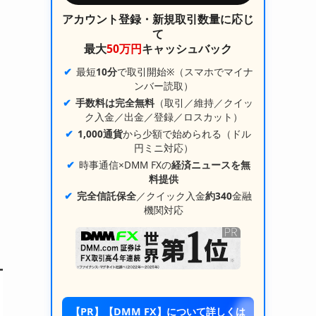
アカウント登録・新規取引数量に応じ
て
最大
50万円
キャッシュバック
最短
10分
で取引開始※（スマホでマイナ
ンバー読取）
手数料は完全無料
（取引／維持／クイッ
ク入金／出金／登録／ロスカット）
1,000通貨
から少額で始められる（ドル
円ミニ対応）
時事通信×DMM FXの
経済ニュースを無
料提供
完全信託保全
／クイック入金
約340
金融
機関対応
【PR】【DMM FX】について詳しくは