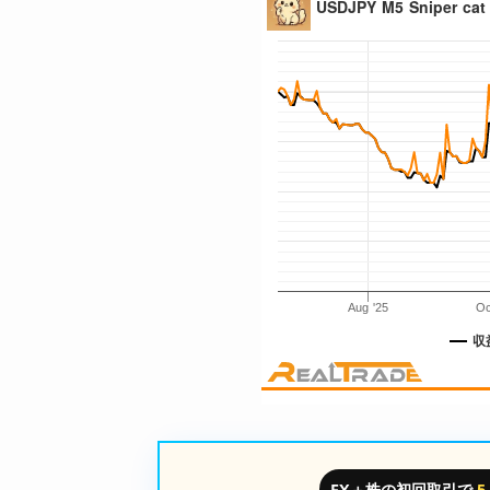
FX＋株の初回取引で
5