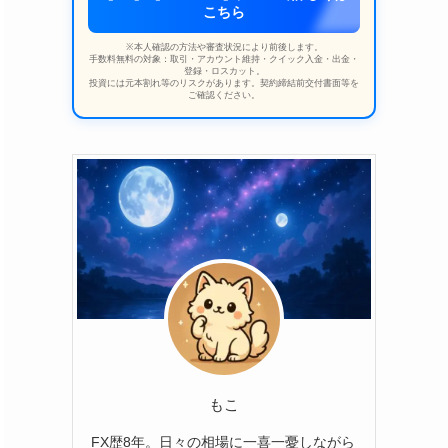
こちら
※本人確認の方法や審査状況により前後します。
手数料無料の対象：取引・アカウント維持・クイック入金・出金・
登録・ロスカット。
投資には元本割れ等のリスクがあります。契約締結前交付書面等を
ご確認ください。
もこ
FX歴8年。日々の相場に一喜一憂しながら