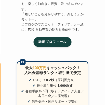
も、楽しく前向きに投資に取り組んでいま
す。
「難しいことを分かりやすく、楽しく」が
モットー。
当ブログのマスコット「フィリア」と一緒
に、FXや自動売買の魅力を発信中です。
詳細プロフィール
PR
最大
100万円
キャッシュバック！
入出金差額ランク × 取引量で決定
USD/JPY
0.2銭
（原則固定※）
最小取引単位
1,000通貨
各種手数料
0円
（取引／クイック入金／
当日出金／口座管理）
信託保全・国内サポートで安心