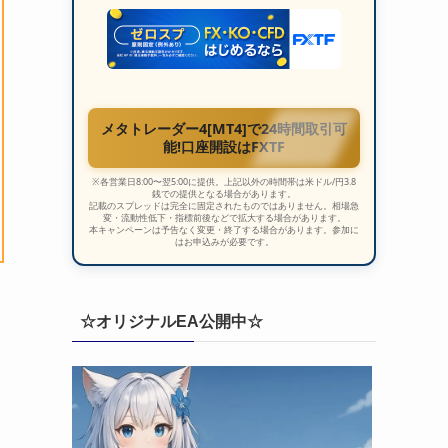
メタトレーダー4[MT4]で24時間取引可
能!口座開設はFXTF
※各営業日8:00〜翌5:00に提供。上記以外の時間帯は米ドル/円3.8
銭での提供となる場合があります。
記載のスプレッドは完全に固定されたものではありません。相場急
変・流動性低下・指標前後などで拡大する場合があります。
本キャンペーンは予告なく変更・終了する場合があります。参加に
はお申込みが必要です。
☆オリジナルEA公開中☆