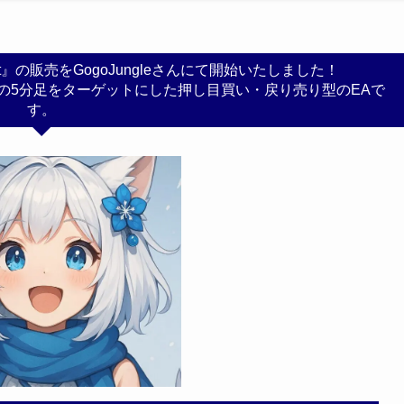
 cat』の販売をGogoJungleさんにて開始いたしました！
Yの5分足をターゲットにした押し目買い・戻り売り型のEAで
す。