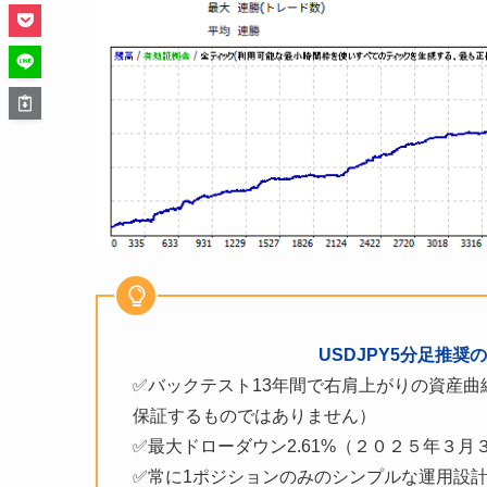
USDJPY5分足推
✅バックテスト13年間で右肩上がりの資産
保証するものではありません）
✅最大ドローダウン2.61%（２０２５年３
✅常に1ポジションのみのシンプルな運用設