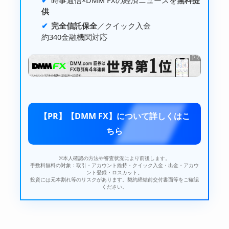
時事通信×
DMM FX
の経済ニュースを
無料提
供
完全信託保全
／
クイック入金
約340金融機関
対応
【PR】【DMM FX】について詳しくはこ
ちら
※本人確認の方法や審査状況により前後します。
手数料無料の対象：取引・アカウント維持・クイック入金・出金・アカウ
ント登録・ロスカット。
投資には元本割れ等のリスクがあります。契約締結前交付書面等をご確認
ください。