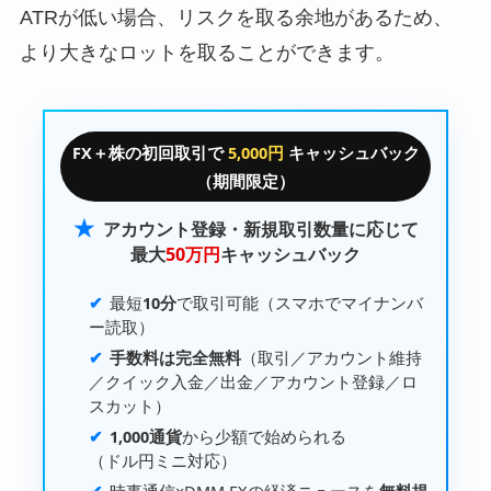
ATRが低い場合、リスクを取る余地があるため、
より大きなロットを取ることができます。
FX＋株の初回取引で
5,000円
キャッシュバック
（期間限定）
★
アカウント登録・新規取引数量に応じて
最大
50万円
キャッシュバック
最短
10分
で取引可能（スマホでマイナンバ
ー読取）
手数料は完全無料
（取引／アカウント維持
／
クイック入金
／出金／アカウント登録／ロ
スカット）
1,000通貨
から少額で始められる
（
ドル円ミニ
対応）